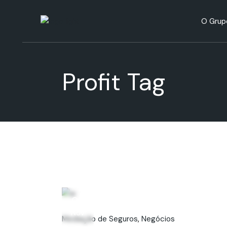
H
O Grup
R
A
Históri
Profit Tag
Respons
Ambien
06
Nov
Mediação de Seguros
Negócios