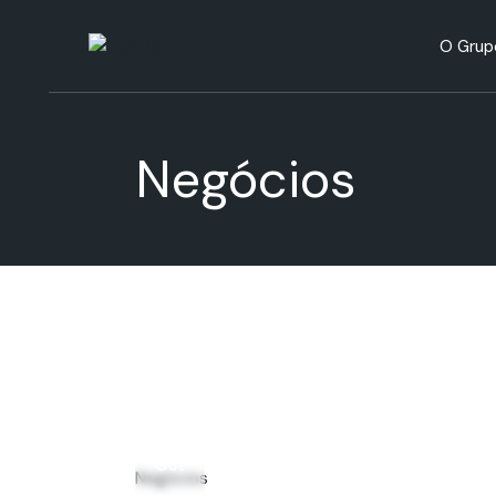
H
O Grup
R
A
Históri
Negócios
Respons
Ambien
17
Out
Negócios