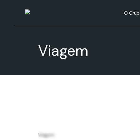
H
O Grup
R
A
Históri
Viagem
Respons
Ambien
28
Nov
Viagem