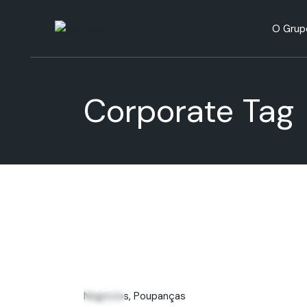
H
O Grup
R
A
Históri
Corporate Tag
Respons
Ambien
16
Abr
Negócios
Poupanças