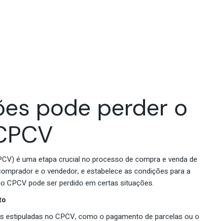
istória, Missão e Visão
o
Marcas e Lojas
Reconhecimento
Pessoas e Rec
esponsabilidade Social e
mbiental
a, Missão e Visão
abilidade Social e
tal
ões pode perder o
 CPCV
CV) é uma etapa crucial no processo de compra e venda de
comprador e o vendedor, e estabelece as condições para a
no CPCV pode ser perdido em certas situações.
to
s estipuladas no CPCV, como o pagamento de parcelas ou o